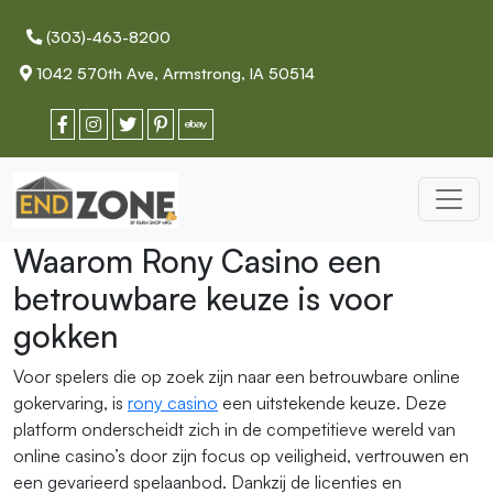
(303)-463-8200
1042 570th Ave, Armstrong, IA 50514
Waarom Rony Casino een
betrouwbare keuze is voor
gokken
Voor spelers die op zoek zijn naar een betrouwbare online
gokervaring, is
rony casino
een uitstekende keuze. Deze
platform onderscheidt zich in de competitieve wereld van
online casino’s door zijn focus op veiligheid, vertrouwen en
een gevarieerd spelaanbod. Dankzij de licenties en