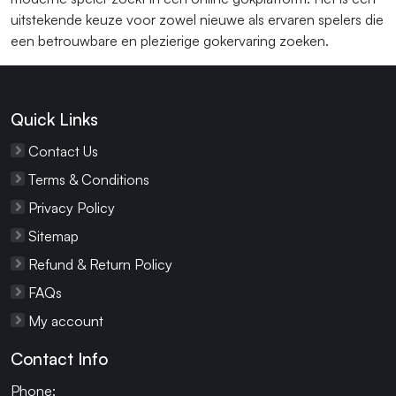
uitstekende keuze voor zowel nieuwe als ervaren spelers die
een betrouwbare en plezierige gokervaring zoeken.
Quick Links
Contact Us
Terms & Conditions
Privacy Policy
Sitemap
Refund & Return Policy
FAQs
My account
Contact Info
Phone: